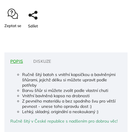
Zeptat se
Sdílet
POPIS
DISKUZE
Ručně šitý batoh s vnitřní kapsičkou a bavlněnými
šňůrami, jejichž délku si můžete upravit podle
potřeby
Barvu šňůr si můžete zvolit podle vlastní chuti
Vnitřní bavlněná kapsa na drobnosti
Z pevného materiálu a bez spodního švu pro větší
pevnost - unese toho opravdu dost :)
Lehký, skladný, originální a neokoukaný :)
Ručně šitý v České republice s nadšením pro dobrou věc!