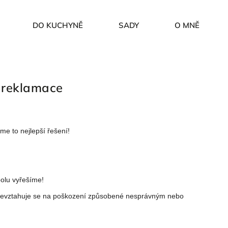
DO KUCHYNĚ
SADY
O MNĚ
 reklamace
me to nejlepší řešení!
olu vyřešíme!
nevztahuje se na poškození způsobené nesprávným nebo