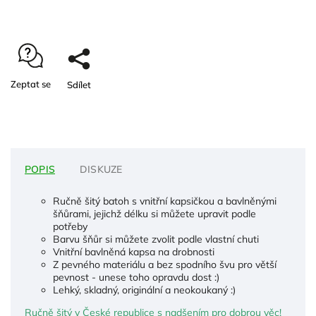
Zeptat se
Sdílet
POPIS
DISKUZE
Ručně šitý batoh s vnitřní kapsičkou a bavlněnými
šňůrami, jejichž délku si můžete upravit podle
potřeby
Barvu šňůr si můžete zvolit podle vlastní chuti
Vnitřní bavlněná kapsa na drobnosti
Z pevného materiálu a bez spodního švu pro větší
pevnost - unese toho opravdu dost :)
Lehký, skladný, originální a neokoukaný :)
Ručně šitý v České republice s nadšením pro dobrou věc!