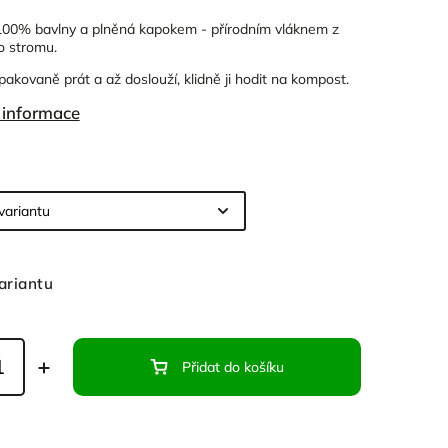
100% bavlny a plněná kapokem - přírodním vláknem z
o stromu.
akovaně prát a až doslouží, klidně ji hodit na kompost.
í informace
ariantu
Přidat do košíku