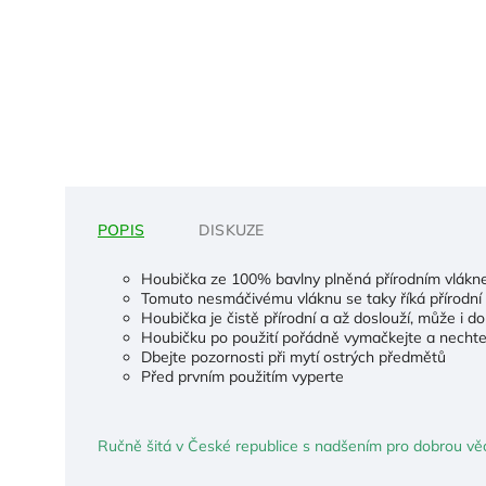
POPIS
DISKUZE
Houbička ze 100% bavlny plněná přírodním vlákn
Tomuto nesmáčivému vláknu se taky říká přírodní 
Houbička je čistě přírodní a až doslouží, může i 
Houbičku po použití pořádně vymačkejte a nechte
Dbejte pozornosti při mytí ostrých předmětů
Před prvním použitím vyperte
Ručně šitá v České republice s nadšením pro dobrou věc