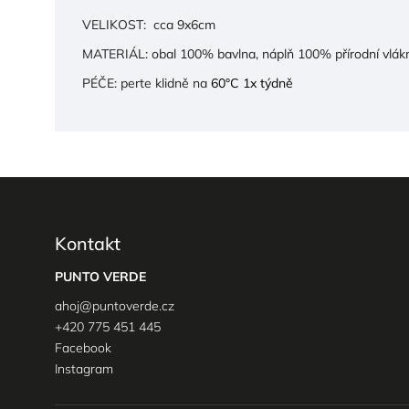
VELIKOST: cca 9x6cm
MATERIÁL: obal 100% bavlna, náplň 100% přírodní vlák
PÉČE: perte klidně
na
60
°C 1x týdně
Kontakt
PUNTO VERDE
ahoj
@
puntoverde.cz
+420 775 451 445
Facebook
Instagram