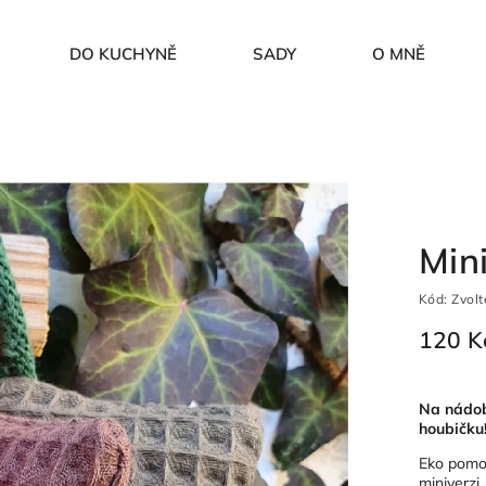
DO KUCHYNĚ
SADY
O MNĚ
Min
Kód:
Zvolt
120 K
Na nádobí
houbičku
Eko pomoc
miniverzi.