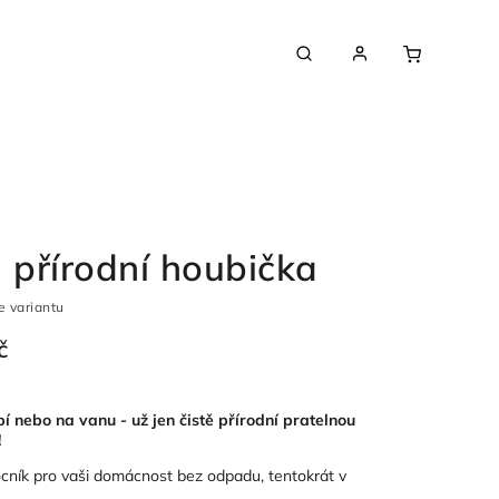
i přírodní houbička
e variantu
č
 nebo na vanu - už jen čistě přírodní pratelnou
!
ník pro vaši domácnost bez odpadu, tentokrát v