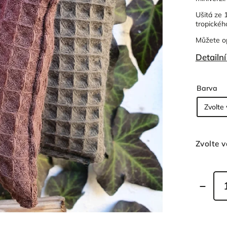
Ušitá ze 
tropickéh
Můžete op
Detailn
Barva
Zvolte v