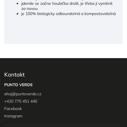
jakmile se začne houbička drolit, je třeba ji vyměnit
za novou
je 100% biologicky odbouratelná a kompostovatelná
Kontakt
PUNTO VERDE
ahoj
@
puntoverde.cz
+420 775 451 445
Facebook
Instagram