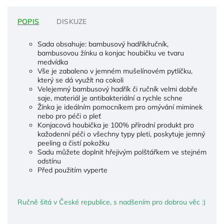
POPIS
DISKUZE
Sada obsahuje: bambusový hadřík/ručník,
bambusovou žínku a konjac houbičku ve tvaru
medvídka
Vše je zabaleno v jemném mušelínovém pytlíčku,
který se dá využít na cokoli
Velejemný bambusový hadřík či ručník velmi dobře
saje, materiál je antibakteriální a rychle schne
Žínka je ideálním pomocníkem pro omývání miminek
nebo pro péči o pleť
Konjacová houbička je 100% přírodní produkt pro
kažodenní péči o všechny typy pleti, poskytuje jemný
peeling a čistí pokožku
Sadu můžete doplnit hřejivým polštářkem ve stejném
odstínu
Před použitím vyperte
Ručně šitá v České republice, s nadšením pro dobrou věc :)