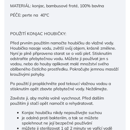
MATERIÁL: konjac, bambusové froté, 100% bavlna
PÉČE: perte na 40°C
POUŽITÍ KONJAC HOUBIČKY:
Před prvním použitím namočte houbičku do vlažné vody.
Houbička nasaje vodu, zvětší svůj objem, krásně změkne.
Nyní je plně připravena starat se o vaši pleť. Stisknutím
odstraňte přebytečnou vodu. Můžete ji používat jen s
vodou, nebo do houby aplikovat malé množství svého
oblíbeného čistícího prostředku. Pokračujte jemnou masáží
krouživými pohyby.
Po použití ji propláchněte pod tekoucí vlažnou vodou a
stisknutím opět zbavte přebytečné vody. Neždímejte.
Zavěste ji, aby mohla volně vyschnout. Před dalším
použitím ji stačí opět namočit a rehydratovat.
Konjac houbičku nikdy nepoužívejte suchou
je odolná proti bakteriím, a tak se můžete
spolehnout ne její bezpečné používání
můžete ji sterilizovat 1 až 2 minuty ve vařící vodě