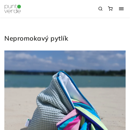
Nepromokavý pytlík